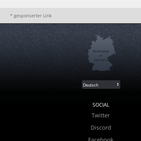
* gesponserter Link
Developed
in
Germany
SOCIAL
Twitter
Discord
Facebook