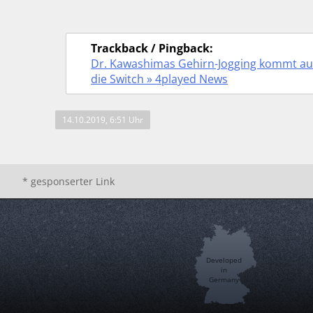
Trackback / Pingback:
Dr. Kawashimas Gehirn-Jogging kommt au
die Switch » 4played News
14.10.2019, 6:51 Uhr
* gesponserter Link
Developed
in
Germany