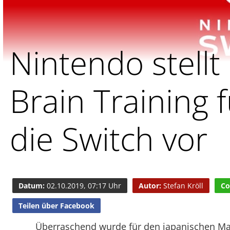
Nintendo stellt
Brain Training 
die Switch vor
Datum:
02.10.2019, 07:17 Uhr
Autor:
Stefan Kröll
Co
Teilen über Facebook
Überraschend wurde für den japanischen Ma