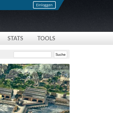
Einloggen
STATS
TOOLS
© Ubisoft