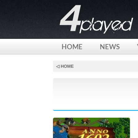
HOME
NEWS
Skip
to
◁ HOME
content