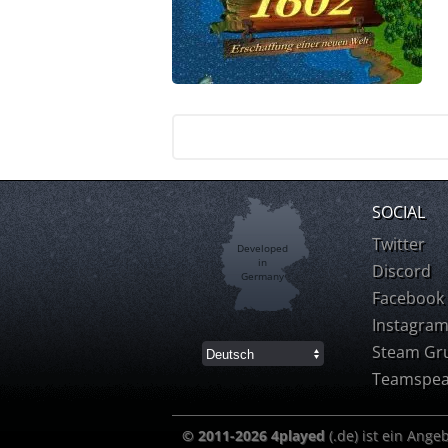
SOCIAL
Twitter
Developed
in
Discord
Germany
Facebook
Instagra
Steam Gr
Teamspea
© 2011-2026 4played
(.de) ist ein Ange