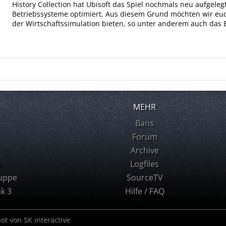
History Collection hat Ubisoft das Spiel nochmals neu aufgele
Betriebssysteme optimiert. Aus diesem Grund möchten wir euc
der Wirtschaftssimulation bieten, so unter anderem auch das E
MEHR
Bans
Forum
Archive
m
Logfiles
uppe
SourceTV
k 3
Hilfe / FAQ
bot von SK interactive