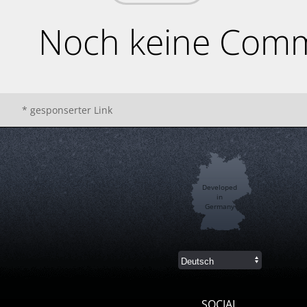
Noch keine Comm
* gesponserter Link
Developed
in
Germany
SOCIAL