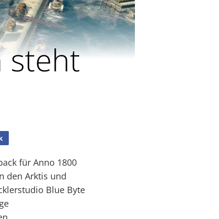
 steht
k
spack für Anno 1800
n den Arktis und
klerstudio Blue Byte
ige
en.