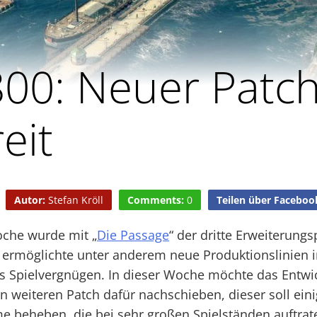
00: Neuer Patch
eit
Autor:
Stefan Kröll
Comments:
0
Teilen über Faceboo
Woche wurde mit „
Die Passage
“ der dritte Erweiterung
er ermöglichte unter anderem neue Produktionslinien i
s Spielvergnügen. In dieser Woche möchte das Entwic
n weiteren Patch dafür nachschieben, dieser soll ein
 beheben, die bei sehr großen Spielständen auftrat