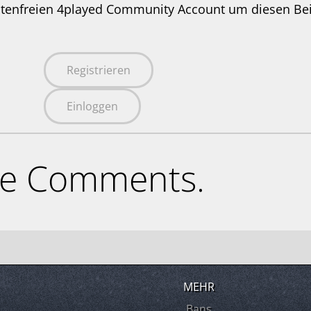
stenfreien 4played Community Account um diesen Be
Registrieren
Einloggen
ne Comments.
MEHR
Bans