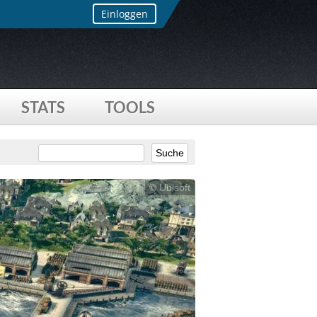
Einloggen
STATS
TOOLS
© Ubisoft