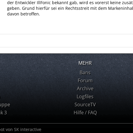
der Entwickler IllFonic bekannt gab, wird es vorerst keine zusä
geben. Grund hierfür sei ein Rechtsstreit mit dem Markeninhab
davon betroffen.
MEHR
Bans
Forum
Archive
m
Logfiles
uppe
SourceTV
k 3
Hilfe / FAQ
bot von SK interactive