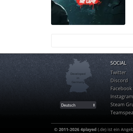
SOCIAL
Twitter
Developed
in
Discord
Germany
Facebook
Instagra
Steam Gr
Teamspea
© 2011-2026 4played
(.de) ist ein Ange