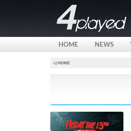
HOME
NEWS
Skip
to
◁ HOME
content