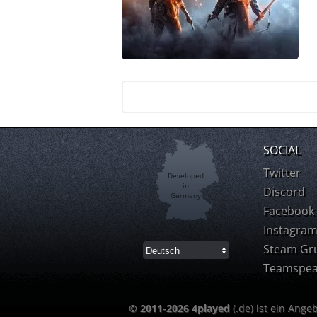
SOCIAL
Twitter
Developed
in
Discord
Germany
Facebook
Instagra
Steam Gr
Teamspea
© 2011-2026 4played
(.de) ist ein Ange