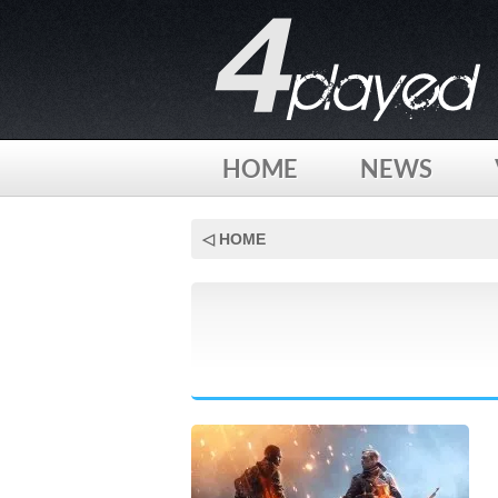
HOME
NEWS
Skip
to
◁ HOME
content