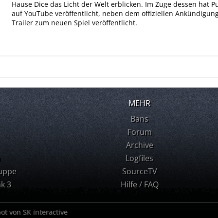
Hause Dice das Licht der Welt erblicken. Im Zuge dessen hat P
auf YouTube veröffentlicht, neben dem offiziellen Ankündigun
Trailer zum neuen Spiel veröffentlicht.
MEHR
Bans
Forum
Archive
m
Logfiles
uppe
SourceTV
k 3
Hilfe / FAQ
bot von SK interactive