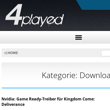
Skip
to
◁ HOME
content
Kategorie:
Downlo
Nvidia: Game Ready-Treiber für Kingdom Come:
Deliverance