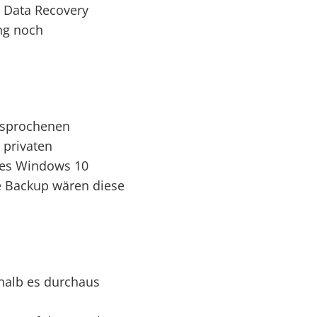
S Data Recovery
ng noch
esprochenen
 privaten
les Windows 10
e Backup wären diese
shalb es durchaus