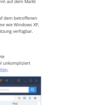
amm auf dem Markt
auf dem betroffenen
teme wie Windows XP,
ützung verfügbar.
ete
l unkompliziert
llen
.