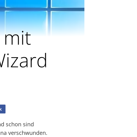
 mit
Wizard
k
nd schon sind
vana verschwunden.