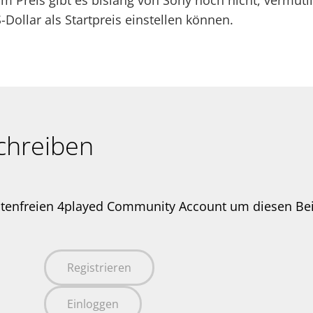
um Preis gibt es bislang von Sony noch nicht, vermutl
Dollar als Startpreis einstellen können.
chreiben
stenfreien 4played Community Account um diesen Be
Registrieren
Einloggen