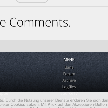
ne Comments.
MEHR
Bans
Forum
Archive
m
Logfiles
uppe
SourceTV
ste. Durch die Nutzung unserer Dienste erklären Sie sich dam
k 3
Hilfe / FAQ
ieter Cookies setzen. Mit Klick auf den Akzeptieren-Button