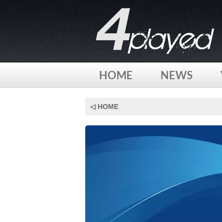
HOME
NEWS
Skip
to
◁ HOME
content