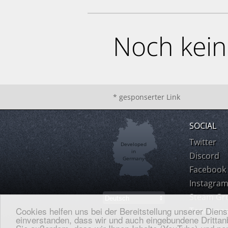
Noch kei
* gesponserter Link
SOCIAL
Twitter
Developed
in
Discord
Germany
Facebook
Instagra
Steam Gr
Cookies helfen uns bei der Bereitstellung unserer Dien
Teamspea
einverstanden, dass wir und auch eingebundene Drittanb