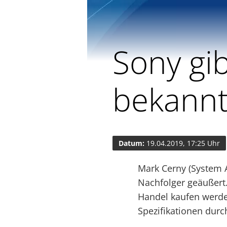
Sony gib
bekann
Datum:
19.04.2019, 17:25 Uhr
Mark Cerny (System A
Nachfolger geäußert.
Handel kaufen werde
Spezifikationen durc