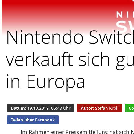
Nintendo Switc
verkauft sich g
in Europa
Datum:
19.10.2019, 06:48 Uhr
Autor:
Stefan Kröll
Co
Teilen über Facebook
Im Rahmen einer Pressemitteilung hat sich 