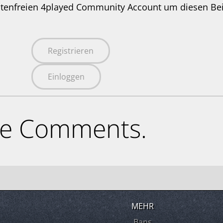
stenfreien 4played Community Account um diesen Be
Registrieren
Einloggen
ne Comments.
MEHR
Bans