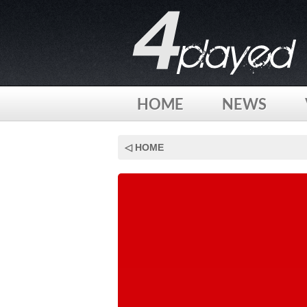
HOME
NEWS
Skip
to
◁ HOME
content