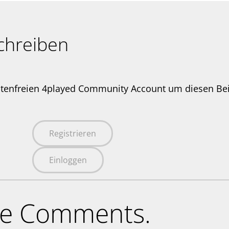
chreiben
stenfreien 4played Community Account um diesen Be
Registrieren
Einloggen
ne Comments.