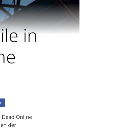
ile in
ne
k
d Dead Online
men der