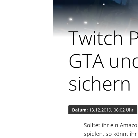
Twitch P
GTA und
sichern
Datum:
13.12.2019, 06:02 Uhr
Solltet ihr ein Amaz
spielen, so könnt ih