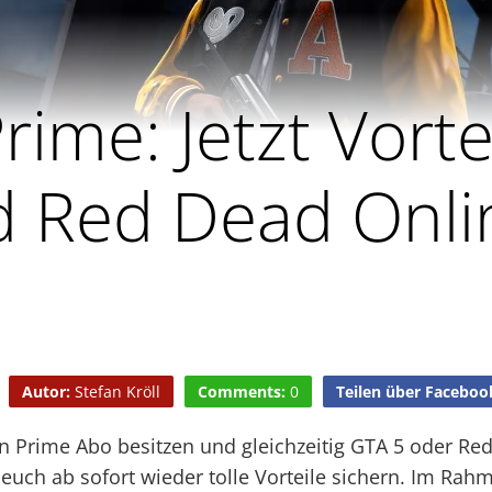
rime: Jetzt Vorte
 Red Dead Onli
Autor:
Stefan Kröll
Comments:
0
Teilen über Faceboo
on Prime Abo besitzen und gleichzeitig GTA 5 oder Re
r euch ab sofort wieder tolle Vorteile sichern. Im Rah