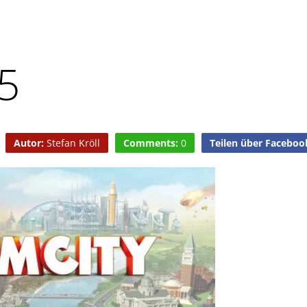
 5
Autor:
Stefan Kröll
Comments:
0
Teilen über Faceboo