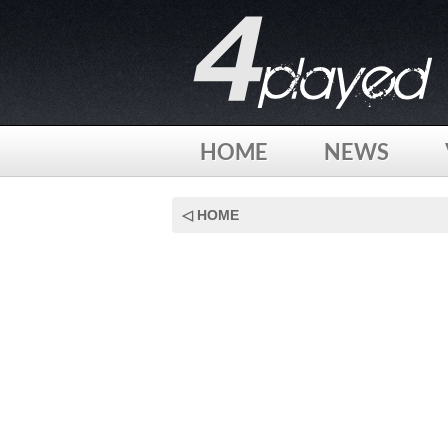
HOME
NEWS
Skip
to
◁ HOME
content