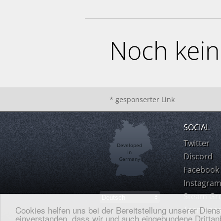
Noch kei
* gesponserter Link
SOCIAL
Twitter
Developed
in
Discord
Germany
Facebook
Instagra
Steam Gr
Cookies helfen uns bei der Bereitstellung unserer Dien
Teamspea
einverstanden, dass wir und auch eingebundene Drittanb