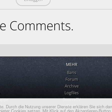
ne Comments.
MEHR
Bans
Forum
Archive
m
Logfiles
uppe
SourceTV
ste. Durch die Nutzung unserer Dienste erklären Sie sich dam
k 3
Hilfe / FAQ
ieter Cookies setzen. Mit Klick auf den Akzeptieren-Button