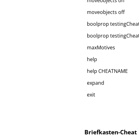
moveobjects on
moveobjects off
boolprop testingChea
boolprop testingCheat
maxMotives
help
help CHEATNAME
expand
exit
Briefkasten-Cheat