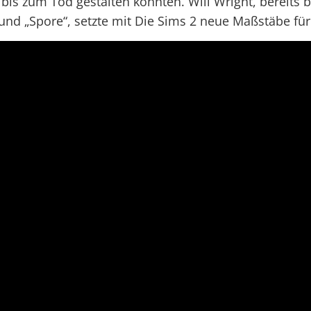
bis zum Tod gestalten konnten. Will Wright, bereits b
 und „Spore“, setzte mit Die Sims 2 neue Maßstäbe fü