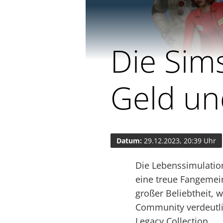
Die Sim
Geld un
Datum:
29.12.2023, 20:39 Uhr
Die Lebenssimulation
eine treue Fangemein
großer Beliebtheit, 
Community verdeutli
Legacy Collection.