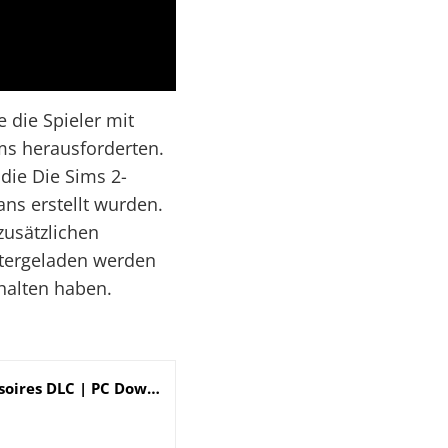
 die Spieler mit
ms herausforderten.
die Die Sims 2-
ns erstellt wurden.
zusätzlichen
ntergeladen werden
halten haben.
Die Sims 4 Bundle - Großstadtleben, Gaumenfreuden, Bowling Accessoires DLC | PC Download - Origin Code