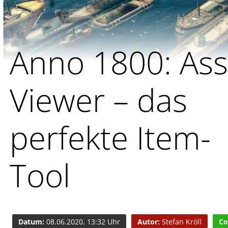
Anno 1800: Ass
Viewer – das
perfekte Item-
Tool
Datum:
08.06.2020, 13:32 Uhr
Autor:
Stefan Kröll
Co