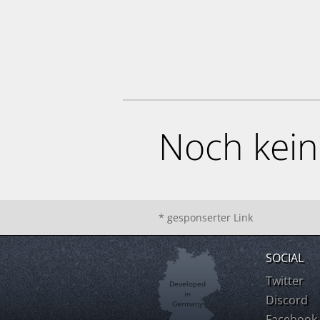
Noch kei
* gesponserter Link
SOCIAL
Twitter
Developed
in
Discord
Germany
Facebook