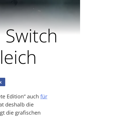
 Switch
leich
k
ete Edition“ auch
für
at deshalb die
gt die grafischen