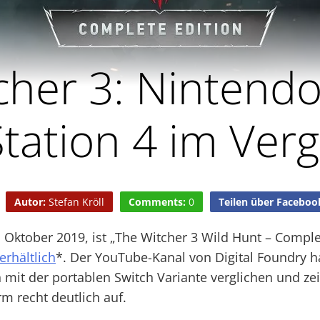
cher 3: Nintendo
Station 4 im Verg
Autor:
Stefan Kröll
Comments:
0
Teilen über Faceboo
. Oktober 2019, ist „The Witcher 3 Wild Hunt – Compl
erhältlich
*. Der YouTube-Kanal von Digital Foundry h
n mit der portablen Switch Variante verglichen und zei
rm recht deutlich auf.