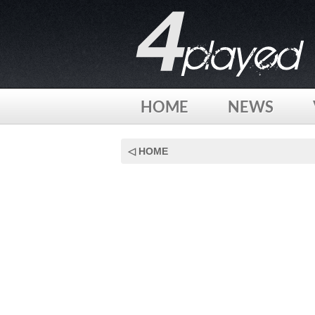
HOME
NEWS
Skip
to
◁ HOME
content