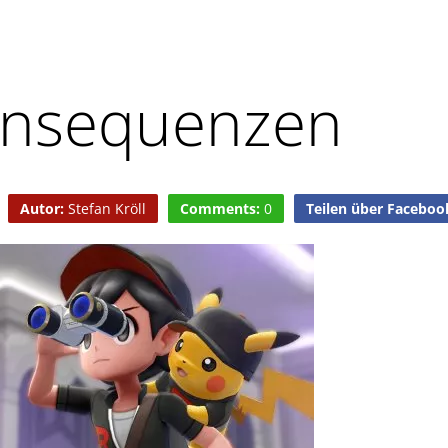
ensequenzen
Autor:
Stefan Kröll
Comments:
0
Teilen über Faceboo