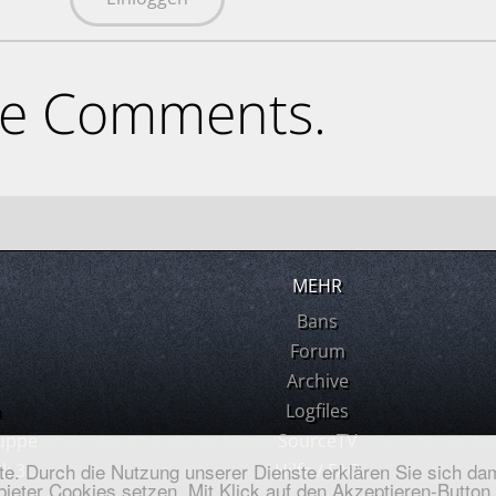
ne Comments.
MEHR
Bans
Forum
Archive
m
Logfiles
uppe
SourceTV
ste. Durch die Nutzung unserer Dienste erklären Sie sich dam
k 3
Hilfe / FAQ
ieter Cookies setzen. Mit Klick auf den Akzeptieren-Button