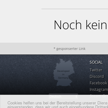
Noch kei
* gesponserter Link
SOCIAL
Twitter
Developed
in
Discord
Germany
Facebook
Instagra
Steam Gr
Cookies helfen uns bei der Bereitstellung unserer Dien
Teamspea
einverstanden, dass wir und auch eingebundene Drittanb