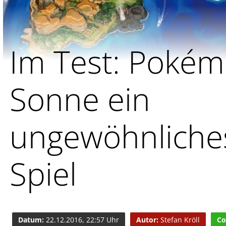
Im Test: Poké
Sonne ein
ungewöhnliche
Spiel
Datum:
22.12.2016, 22:57 Uhr
Autor:
Stefan Kröll
Co