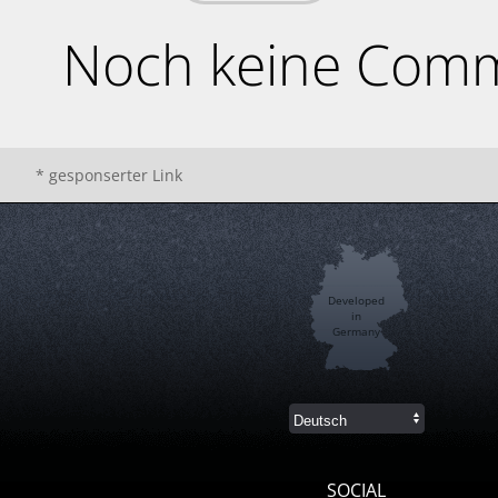
Noch keine Comm
* gesponserter Link
Developed
in
Germany
SOCIAL