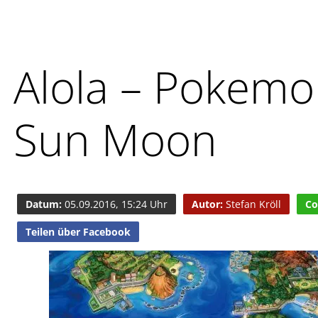
Alola – Pokem
Sun Moon
Datum:
05.09.2016, 15:24 Uhr
Autor:
Stefan Kröll
Co
Teilen über Facebook