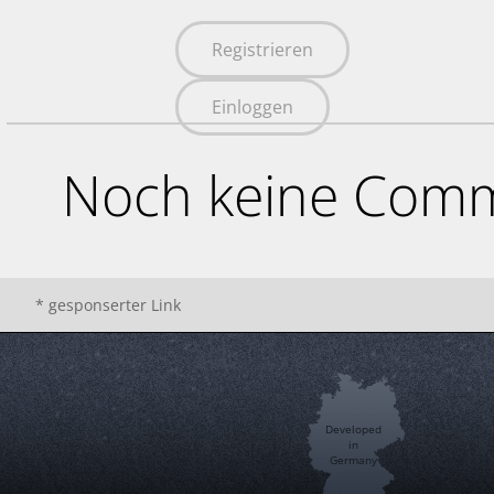
Registrieren
Einloggen
Noch keine Comm
* gesponserter Link
Developed
in
Germany