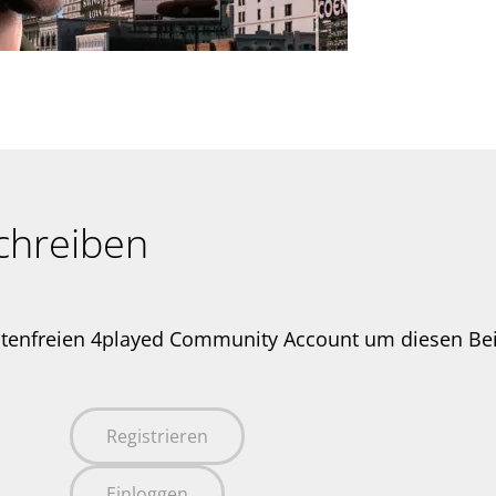
chreiben
stenfreien 4played Community Account um diesen Be
Registrieren
Einloggen