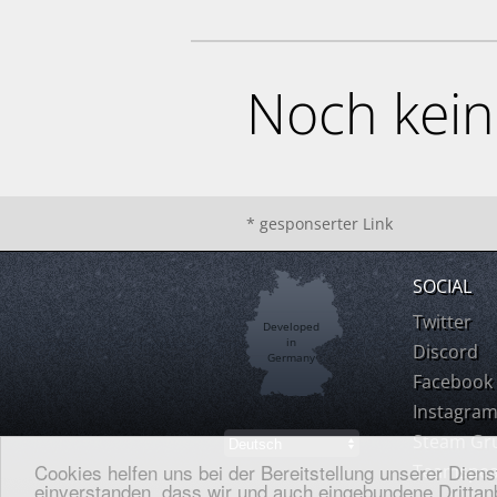
Noch kei
* gesponserter Link
SOCIAL
Twitter
Developed
in
Discord
Germany
Facebook
Instagra
Steam Gr
Cookies helfen uns bei der Bereitstellung unserer Dien
Teamspea
einverstanden, dass wir und auch eingebundene Drittanb