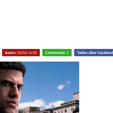
Autor:
Stefan Kröll
Comments:
0
Teilen über Faceboo