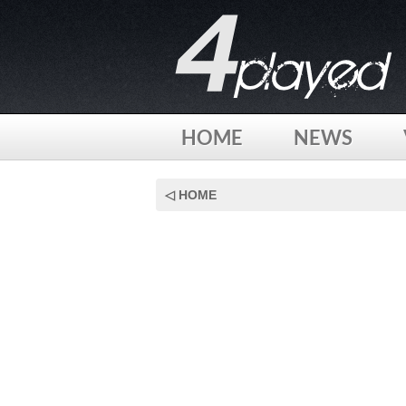
HOME
NEWS
Skip
to
◁ HOME
content