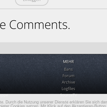
ne Comments.
MEHR
Bans
Forum
Archive
m
Logfiles
uppe
SourceTV
ste. Durch die Nutzung unserer Dienste erklären Sie sich dam
k 3
Hilfe / FAQ
ieter Cookies setzen. Mit Klick auf den Akzeptieren-Button