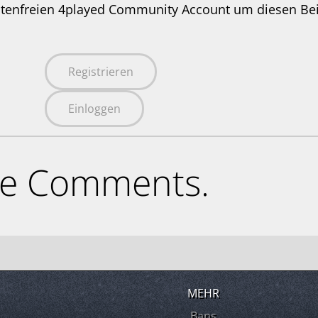
stenfreien 4played Community Account um diesen Be
Registrieren
Einloggen
ne Comments.
MEHR
Bans