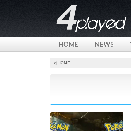
HOME
NEWS
Skip
to
◁ HOME
content