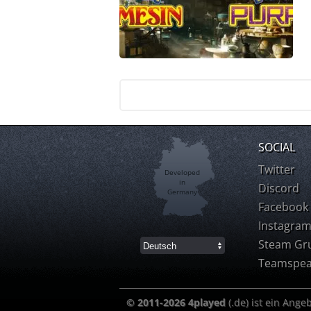
SOCIAL
Twitter
Developed
in
Discord
Germany
Facebook
Instagra
Steam Gr
Teamspea
© 2011-2026 4played
(.de) ist ein Ange