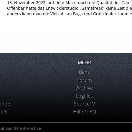
18. November 2022, auf dem Markt doch die Qualität der Games
Offenbar hatte das Entwicklerstudio „Gamefreak“ keine Zeit die
anders kann man die Vielzahl an Bugs und Grafikfehler kaum e
MEHR
Bans
Forum
Archive
m
Logfiles
uppe
SourceTV
k 3
Hilfe / FAQ
bot von SK interactive